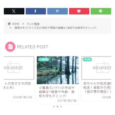
HOME
テレビ関連
篠原かをり(クイズ王)の彼氏や家族の画像は?高校や出版本もチェック!
RELATED POST
関連
未分類
未分類
赤ちゃんの乳児湿疹の対
赤ちゃんの虫さされ
処法！発症から完治まで
法！(まとめ)
真久(TFT)の年収や
（我が家の場合）②
婚は?経歴や年齢・高
大学もチェック!
2016年7月14日
2016年7
2017年1月27日