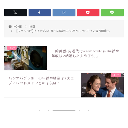
HOME
洋画
[ファンタビ]グリンデルバルドの年齢は?右目がオッドアイで違う理由も
山崎美香(洗濯代行wash&fold)の年齢や
年収は?結婚した夫や子供も
ハンナバグショーの年齢や職業は?夫エ
ディレッドメインとの子供は?