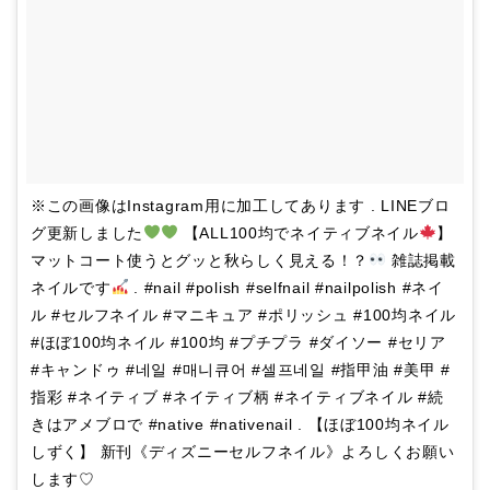
※この画像はInstagram用に加工してあります . LINEブロ
グ更新しました
【ALL100均でネイティブネイル
】
マットコート使うとグッと秋らしく見える！？
雑誌掲載
ネイルです
. #nail #polish #selfnail #nailpolish #ネイ
ル #セルフネイル #マニキュア #ポリッシュ #100均ネイル
#ほぼ100均ネイル #100均 #プチプラ #ダイソー #セリア
#キャンドゥ #네일 #매니큐어 #셀프네일 #指甲油 #美甲 #
指彩 #ネイティブ #ネイティブ柄 #ネイティブネイル #続
きはアメブロで #native #nativenail . 【ほぼ100均ネイル
しずく】 新刊《ディズニーセルフネイル》よろしくお願い
します♡