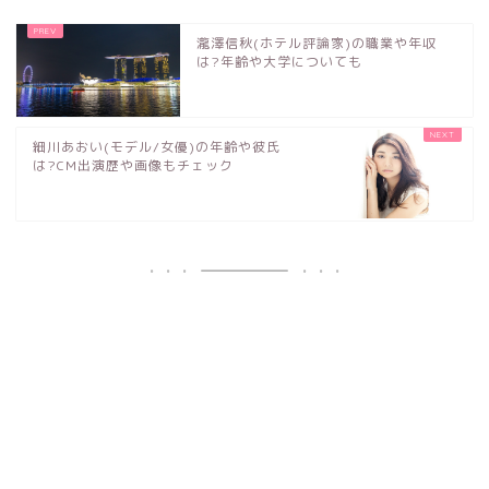
瀧澤信秋(ホテル評論家)の職業や年収
は?年齢や大学についても
細川あおい(モデル/女優)の年齢や彼氏
は?CM出演歴や画像もチェック