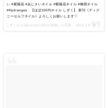
い #紫陽花 #あじさいネイル #紫陽花ネイル #梅雨ネイル
#Hydrangea . 【ほぼ100均ネイル しずく】 新刊《ディズ
ニーセルフネイル》よろしくお願いします♡
しずくさん(@sizuku100)が投稿した写真 –
2016 5月 21 4:55午前 PDT