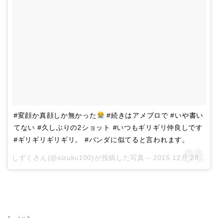
#変顔か真顔しか無かった
#続きはアメブロで #いや書い
てない #久しぶりの2ショット #いつもギリギリ仲良しです
#ギリギリギリギリ。 #パンダに似てると言われます。
しずくさん(@sizuku100)が投稿した写真 –
2015 12月 28 3:10午前 PST