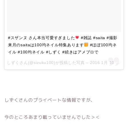
#スザンヌ さん本当可愛すぎました
#雑誌 #saita #撮影
来月のsaitaは100均ネイル特集あります
#ほぼ100均ネ
イル #100均ネイル #しずく #続きはアメブロで
しずくさん(@sizuku100)が投稿した写真 –
2016 1月 10 7:37午後 PST
しずくさんのプライベートな情報ですが、
今のところあまり載っていませんでした＞＜