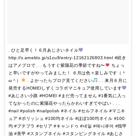
. ひと足早く！６月あじさいネイル
http://s.ameblo.jp/s1zu9/entry-12162126803.html #続き
はアメブロで . . もうすぐ紫陽花の季節ですね〜
ちょっ
と早いですがやってみました！ ６月は色々楽しみです（＾
ω＾）
. よかったらブログ見てください
. . 来月６月に
発売するHOMEIしずくコラボマニキュア使用しています
#あじさい小路 #HOMEI #まだ売ってません #1番気に入っ
てなかったのに紫陽花やったらかわいすぎてやばい . . .
#nail #polish #nailpolish #ネイル #セルフネイル #マニキ
ュア #ポリッシュ #100均ネイル #ほぼ100均ネイル #100
均 #プチプラ #セリア #キャンドゥ #네일 #매니큐어 #指甲
油 #美甲 #スタンプネイル #スタンピングネイル #あじさ