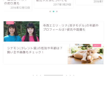
彼氏や大学についても
2016年11
イドの釣り具も
2017年1月29日
2016年12月12日
寺西エミリ・リナ(双子モデル)の年齢や
プロフィールは?彼氏や国籍も
シナモン(タレント猫)の性別や年齢は？
飼い主や画像もチェック！