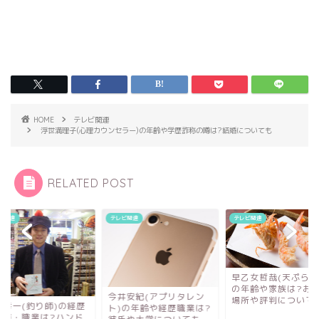
HOME
テレビ関連
浮世満理子(心理カウンセラー)の年齢や学歴詐称の噂は?結婚についても
RELATED POST
ビ関連
テレビ関連
テレビ関連
早乙女哲哉(天ぷら職
の年齢や家族は?お
今井安紀(アプリタレン
場所や評判について
波幸一(釣り師)の経歴
ト)の年齢や経歴職業は?
家族・職業は?ハンド