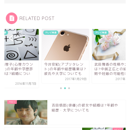
RELATED POST
ビ関連
テレビ関連
テレビ関連
井安紀(アプリタレン
武田舞香の性格や大学
浮世満理子(心理カウ
)の年齢や経歴職業は?
は?中居正広との結婚時
セラー)の年齢や学歴
氏や大学についても
期や妊娠の可能性は?
称の噂は?結婚につ
て...
2017年1月29日
2017年3月16日
2016年1
吉田悟郎(俳優)の彼女や結婚は?年齢や
経歴・大学についても