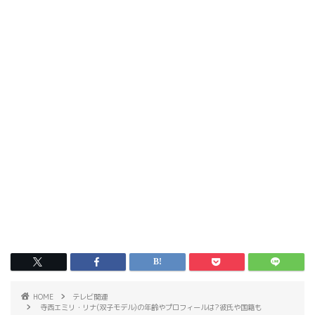
HOME
テレビ関連
寺西エミリ・リナ(双子モデル)の年齢やプロフィールは?彼氏や国籍も