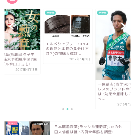
未分類
未分類
テレビ関連
エルベシャプリエ707GP
の偽物と本物の見分け方
は?[偽物購入体験...
女の勲章(松嶋
演)の結末や視
2017年3月8日
作モデルや口コ
20
一色恭志(青学)のネック
レスのブランドや値段
は?効果や意味もチェ
ッ...
2016年12月23日
日本臓器製薬(ラックル速溶錠)CMの外
国人俳優は誰?名前や年齢を調査!