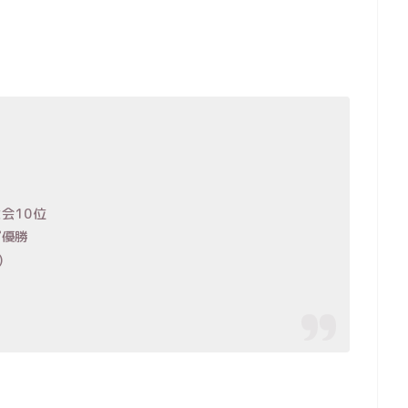
会10位
プ優勝
)