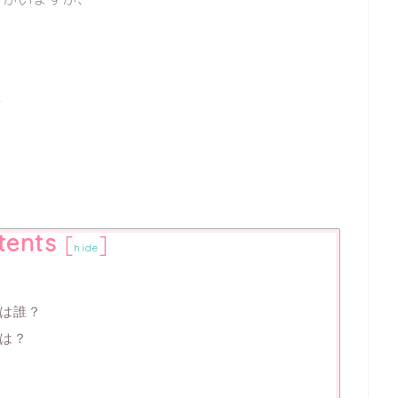
て
tents
[
]
hide
は誰？
は？