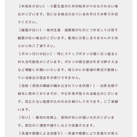
【糸始末が甘い】…大量生産のため糸始末が十分なされない場
合がございます。気になる場合は出ている糸をはさみ等でお切
りください。
【縫製が甘い】…海外生産・低価格のものにつきましては若干
縫製が甘い場合がございます。着用には差し支えませんのであ
らかじめご了承下さい。
【ボタン付けが甘い】…特にスナップボタンは強く引っ張ると
外れる可能性がございます。ボタンの根元部分を手で押さえる
など慎重にお願いいたします。明らかにお客様の責任で破損し
ている場合は返品をお受けできません。
【混紡（他色の繊維が編み込まれている状態）】…出来る限り
除去に努めておりますが、やむを得ず見られる場合がございま
す。目立たない程度のもののみお届けしております。ご了承願
います。
【匂い】…素材の性質上、染料の匂いが強いものがございま
す。数日のご使用や陰干しなどで改善されます。
【洗濯や摩擦による色落ち】…洗濯や摩擦により色落ちが見ら