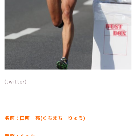
(twitter)
名前：口町 亮(くちまち りょう)