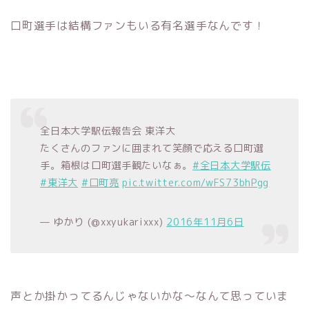
口町選手は結構ファンもいる有名選手なんです！
全日本大学駅伝報告会 東洋大
たくさんのファンに囲まれて笑顔で応える口町選
手。箱根は口町選手観たいなぁ。
#全日本大学駅伝
#東洋大
#口町亮
pic.twitter.com/wFS73bhPgg
— ゆかり (@xxyukarixxx)
2016年11月6日
声とか掛かってるんじゃないかな〜なんて思っていま