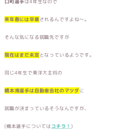
口町選手
は4年生なので
来年春には卒業
されるんですよね〜。
そんな気になる就職先ですが
現在はまだ未定
となっているようです。
同じ4年生で東洋大主将の
橋本澪選手は自動車会社のマツダ
に
就職が決まっているそうなんですが、
(橋本選手については
コチラ！
)