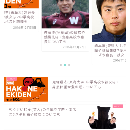
海大)の身長
?中学高校
記録も
16年12月31日
佐藤淳(早稲田)の彼女や
就職先は?出身高校や身
長についても
橋本澪(東洋大主将)の進
2016年12月23日
路や就職先は?使用シュ
ーズや身長・彼女は?
2016年12月23日
鬼塚翔太(東海大)の中学高校や彼女は?
身長体重や髪の毛についても
もりせいじゅ(芸人)の年齢や学歴・本名
は?ネタ動画や彼女についても