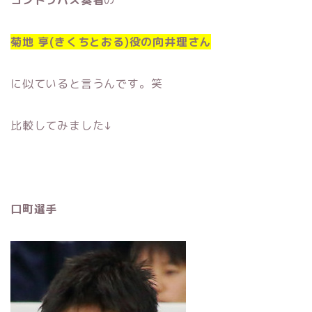
菊地 亨(きくちとおる)役
の
向井理さん
に似ていると言うんです。笑
比較してみました↓
口町選手