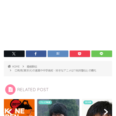
HOME
箱根駅伝
口町亮(東洋大)の進路や中学高校・好きなアニメは?向井理似との噂も
RELATED POST
テレビ関連
未分類