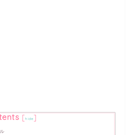
tents
[
]
hide
ル