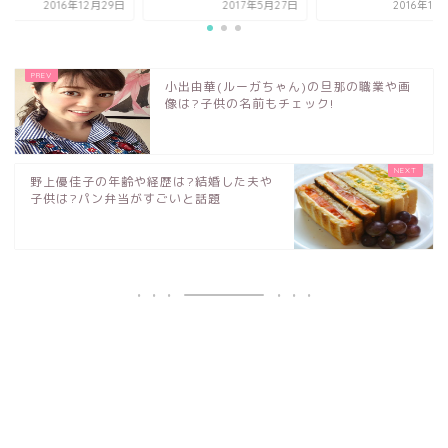
2016年12月29日
2016年10
2017年5月27日
小出由華(ルーガちゃん)の旦那の職業や画
像は?子供の名前もチェック!
野上優佳子の年齢や経歴は?結婚した夫や
子供は?パン弁当がすごいと話題