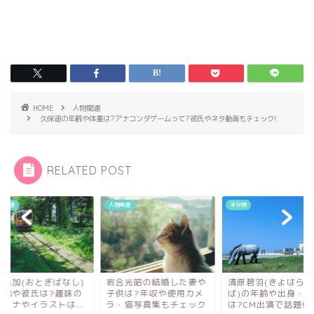
HOME
人物関連
久保遥の年齢や体重は?アナコンダゲームって?彼氏やネタ動画もチェック!
RELATED POST
ビ関連
人物関連
未分類
田治加(おとぎばなし)
清原碧羽(きよはらあ
岩合光昭の結婚した妻や
年齢や彼氏は?趣味の
ば)の年齢や出身・学
子供は?年収や使用カメ
カリナやイラストは...
は?CM出演で話題!
ラ・猫写真集もチェック