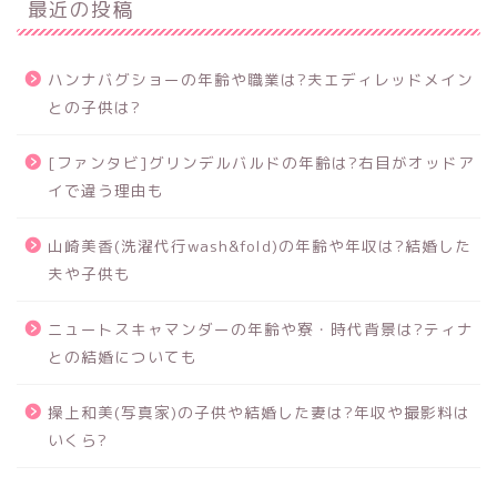
最近の投稿
ハンナバグショーの年齢や職業は?夫エディレッドメイン
との子供は?
[ファンタビ]グリンデルバルドの年齢は?右目がオッドア
イで違う理由も
山崎美香(洗濯代行wash&fold)の年齢や年収は?結婚した
夫や子供も
ニュートスキャマンダーの年齢や寮・時代背景は?ティナ
との結婚についても
操上和美(写真家)の子供や結婚した妻は?年収や撮影料は
いくら?