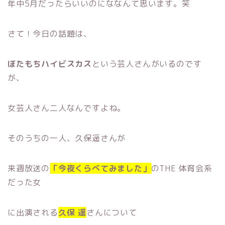
年中5月だったらいいのにななんて思います。笑
さて！今日の話題は、
ぼたもちハイビスカス
という芸人さんがいるのです
が、
女芸人さん二人なんですよね。
そのうちの一人、久保遥さんが
来週放送の
「今夜くらべてみました」
のTHE 体育会系
だった女
に出演される
久保 遥
さんについて