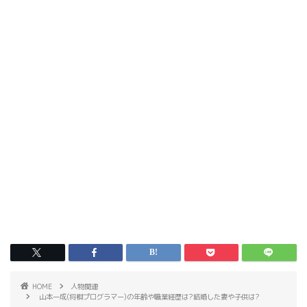
HOME
人物関連
山本一成(将棋プログラマー)の年齢や職業経歴は?結婚した妻や子供は?