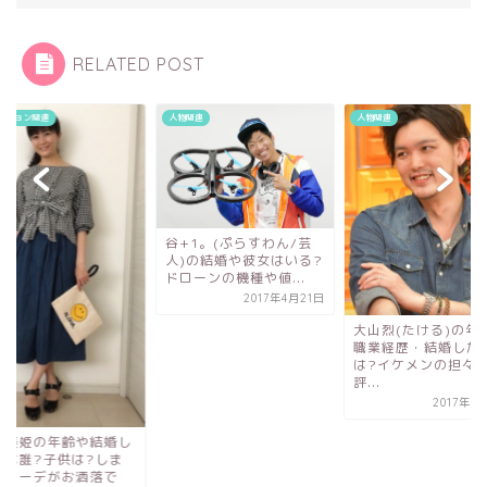
RELATED POST
ッション関連
人物関連
人物関連
谷+1。(ぷらすわん/芸
人)の結婚や彼女はいる?
ドローンの機種や値...
2017年4月21日
大山烈(たける)の年
職業経歴・結婚した
は?イケメンの担々
評...
2017年5
村美姫の年齢や結婚し
夫は誰?子供は?しま
らコーデがお洒落で