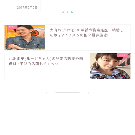
.
2017年5月5日
大山烈(たける)の年齢や職業経歴・結婚し
た嫁は?イケメンの担々麺評論家!
小出由華(ルーガちゃん)の旦那の職業や画
像は?子供の名前もチェック!