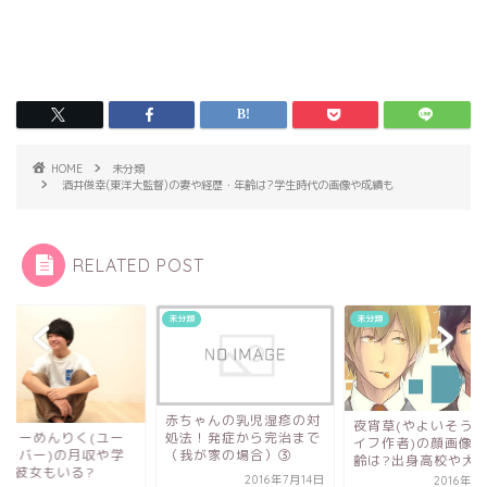
HOME
未分類
酒井俊幸(東洋大監督)の妻や経歴・年齢は?学生時代の画像や成績も
RELATED POST
類
未分類
未分類
赤ちゃんの乳児湿疹の対
夜宵草(やよいそう/
処法！発症から完治まで
しらーめんりく(ユー
イフ作者)の顔画像や
（我が家の場合）③
ューバー)の月収や学
齢は?出身高校や大学.
は?彼女もいる?
2016年7月14日
2016年1