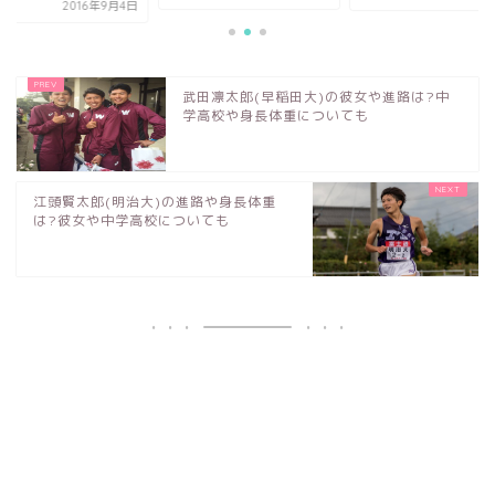
2016年9月4日
武田凛太郎(早稲田大)の彼女や進路は?中
学高校や身長体重についても
江頭賢太郎(明治大)の進路や身長体重
は?彼女や中学高校についても