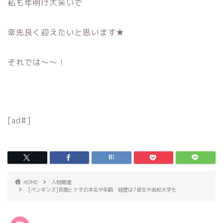
私も年明け大笑いで
幸先良く迎えたいと思います★
それでは〜〜！
[ad#]
HOME
人物関連
[ペンギンズ]吉間とナオの本名や年齢・経歴は?彼女や高校大学も