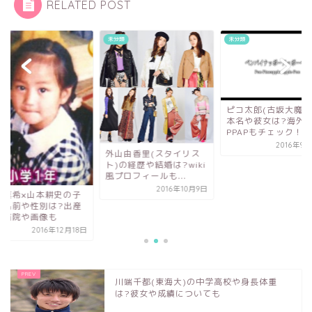
RELATED POST
類
未分類
未分類
ピコ太郎(古坂大魔王)の
本名や彼女は?海外版の
PPAPもチェック！
2016年9月27日
山由香里(スタイリス
の経歴や結婚は?wiki
ロフィールも...
2016年10月9日
堀北真希×山本耕史
供の名前や性別は?
した病院や画像も
2016年12
川端千都(東海大)の中学高校や身長体重
は?彼女や成績についても