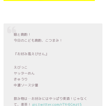
娘と晩酌！
今日のこども晩酌、こつまみ！
『お好み風えびせん』
えびっこ
ヤッターめん
きゅうり
中濃ソース少量
飲み物は…お好みにはやっぱり麦酒！じゃなく
て、麦茶！
pic.twitter.com/rTYr6Cmzt5