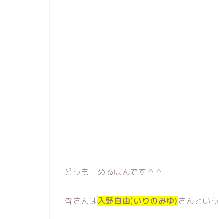
どうも！めるぼんです＾＾
皆さんは
入野自由(いりのみゆ)
さんとい