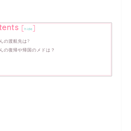
tents
[
]
hide
んの渡航先は?
さんの復帰や帰国のメドは？