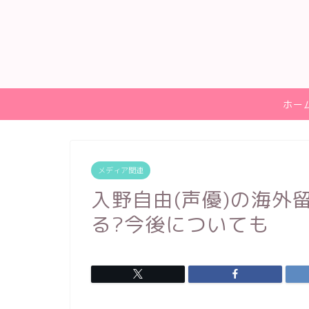
ホー
メディア関連
入野自由(声優)の海外
る?今後についても