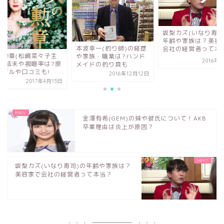
坂梨カズ(いなり寿司
年齢や家族は？美容
本波幸一(釣り師)の経歴
会社の経営者って本当.
の勲章(松嶋菜々子主
や家族・職業は?ハンド
2016年
)の結末や視聴率は?原
メイドの釣り具も
モデルや口コミも!
2016年12月12日
2017年4月13日
金澤有希(GEM)の妹や彼氏について！AKB
卒業理由は炎上が原因？
坂梨カズ(いなり寿司)の年齢や家族は？
美容家で会社の経営者って本当？