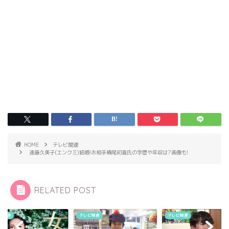
HOME
テレビ関連
遠藤久美子(エンクミ)結婚!お相手横尾初喜氏の学歴や年収は?画像も!
RELATED POST
ビ関連
テレビ関連
テレビ関連