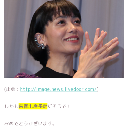
(出典：
http://image.news.livedoor.com/
)
しかも
来春出産予定
だそうで！
おめでとうございます。