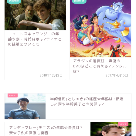
映画関連
映画関連
ニュートスキャマンダーの年
齢や寮・時代背景は?ティナと
の結婚についても
アラジンの羽賀研二声優の
DVDはどこで買える?レンタル
は?
2018年12月2日
2017年4月15日
半崎信朗(としあき)の経歴や年齢は?結婚
した妻や半崎美子との関係は?
アンディマレー(テニス)の年齢や身長は?
妻や子供の画像も調査!